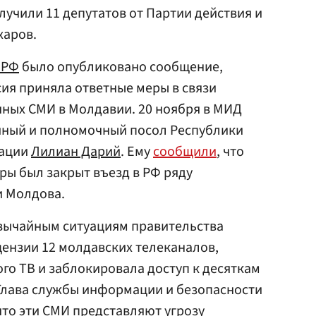
лучили 11 депутатов от Партии действия и
харов.
 РФ
было опубликовано сообщение,
сия приняла ответные меры в связи
чных СМИ в Молдавии. 20 ноября в МИД
йный и полномочный посол Республики
рации
Лилиан Дарий
. Ему
сообщили
, что
ры был закрыт въезд в РФ ряду
и Молдова.
звычайным ситуациям правительства
ензии 12 молдавских телеканалов,
го ТВ и заблокировала доступ к десяткам
лава службы информации и безопасности
что эти СМИ представляют угрозу