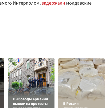
аемого Интерполом,
задержали
молдавские
Рыбоводы Армении
вышли на протесты
В России