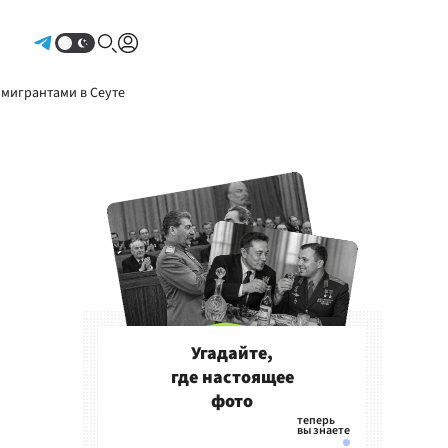
Авторизоваться
 мигрантами в Сеуте
Угадайте,
где настоящее
фото