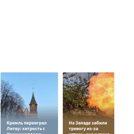
Кремль переиграл
На Западе забили
Л
Литву: хитрость с
тревогу из-за
з