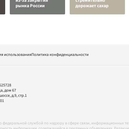
из-за закрытия
стремительно
рынка России
дорожает сахар
ия использования
Политика конфиденциальности
625728
а, дом 67
ссе, д.9, стр.1
-01
но федеральной службой по надзору в сфере связи, информационных т
товерность информации, содержащейся в рекламных объявлениях. Редак