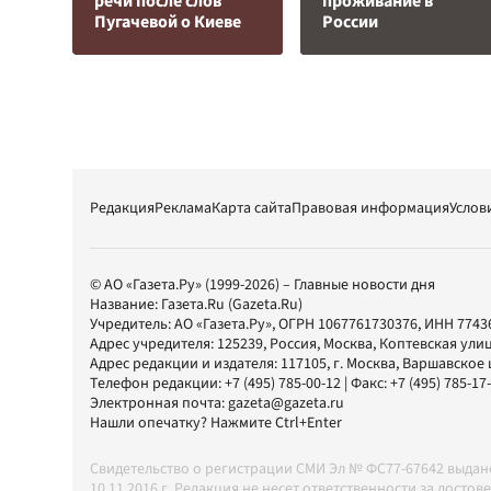
речи после слов
проживание в
Пугачевой о Киеве
России
Редакция
Реклама
Карта сайта
Правовая информация
Услов
© АО «Газета.Ру» (1999-2026) – Главные новости дня
Название:
Газета.Ru
(Gazeta.Ru)
Учредитель:
АО «Газета.Ру»
, ОГРН 1067761730376, ИНН 7743
Адрес учредителя: 125239, Россия, Москва, Коптевская улиц
Адрес редакции и издателя:
117105
, г.
Москва
,
Варшавское шо
Телефон редакции:
+7 (495) 785-00-12
| Факс:
+7 (495) 785-17
Электронная почта:
gazeta@gazeta.ru
Нашли опечатку? Нажмите Ctrl+Enter
Свидетельство о регистрации СМИ Эл № ФС77-67642 выда
10.11.2016 г. Редакция не несет ответственности за дос