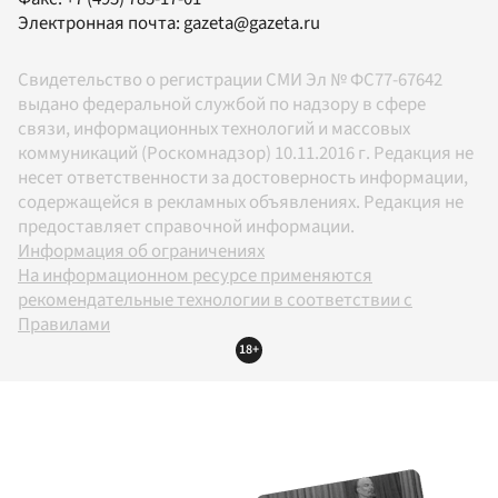
Электронная почта:
gazeta@gazeta.ru
Свидетельство о регистрации СМИ Эл № ФС77-67642
выдано федеральной службой по надзору в сфере
связи, информационных технологий и массовых
коммуникаций (Роскомнадзор) 10.11.2016 г. Редакция не
несет ответственности за достоверность информации,
содержащейся в рекламных объявлениях. Редакция не
предоставляет справочной информации.
Информация об ограничениях
На информационном ресурсе применяются
рекомендательные технологии в соответствии с
Правилами
18+