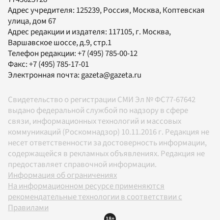
Адрес учредителя: 125239, Россия, Москва, Коптевская
улица, дом 67
Адрес редакции и издателя:
117105
, г.
Москва
,
Варшавское шоссе, д.9, стр.1
Телефон редакции:
+7 (495) 785-00-12
Факс:
+7 (495) 785-17-01
Электронная почта:
gazeta@gazeta.ru
Свидетельство о регистрации СМИ Эл № ФС77-67642
выдано федеральной службой по надзору в сфере
связи, информационных технологий и массовых
коммуникаций (Роскомнадзор) 10.11.2016 г. Редакция не
несет ответственности за достоверность информации,
содержащейся в рекламных объявлениях. Редакция не
предоставляет справочной информации.
Информация об ограничениях
На информационном ресурсе применяются
рекомендательные технологии в соответствии с
Правилами
18+