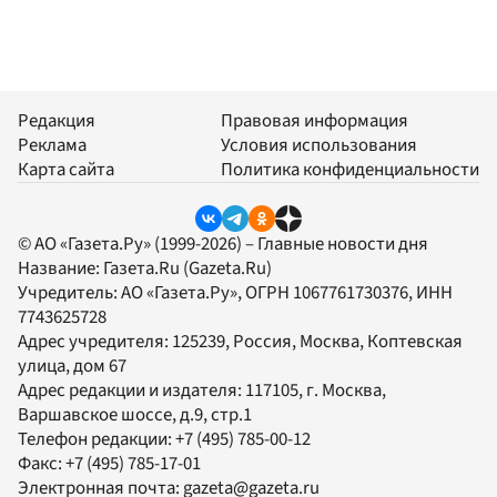
Редакция
Правовая информация
Реклама
Условия использования
Карта сайта
Политика конфиденциальности
© АО «Газета.Ру» (1999-2026) – Главные новости дня
Название:
Газета.Ru
(Gazeta.Ru)
Учредитель:
АО «Газета.Ру»
, ОГРН 1067761730376, ИНН
7743625728
Адрес учредителя: 125239, Россия, Москва, Коптевская
улица, дом 67
Адрес редакции и издателя:
117105
, г.
Москва
,
Варшавское шоссе, д.9, стр.1
Телефон редакции:
+7 (495) 785-00-12
Факс:
+7 (495) 785-17-01
Электронная почта:
gazeta@gazeta.ru