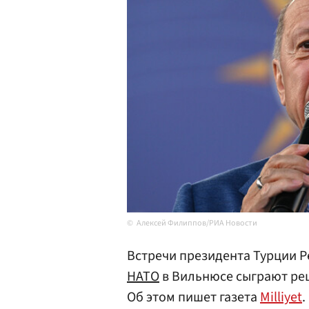
Алексей Филиппов/РИА Новости
Встречи президента Турции 
НАТО
в Вильнюсе сыграют ре
Об этом пишет газета
Milliyet
.