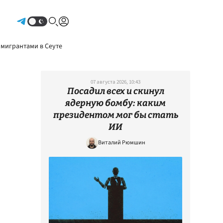
Авторизоваться
 мигрантами в Сеуте
07 августа 2026, 10:43
Посадил всех и скинул
ядерную бомбу: каким
президентом мог бы стать
ИИ
Виталий Рюмшин