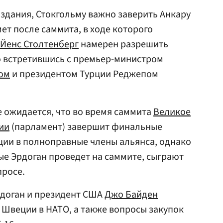
издания, Стокгольму важно заверить Анкару
ет после саммита, в ходе которого
Йенс Столтенберг
намерен разрешить
о встретившись с премьер-министром
ом
и президентом Турции Реджепом
не ожидается, что во время саммита
Великое
ии
(парламент) завершит финальные
ии в полноправные члены альянса, однако
ые Эрдоган проведет на саммите, сыграют
росе.
Эрдоган и президент США
Джо Байден
 Швеции в НАТО, а также вопросы закупок