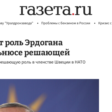
аву "Уралдронзавода"
Проблемы с бензином в России
Кризис с
т роль Эрдогана
льнюсе решающей
т решающую роль в членстве Швеции в НАТО