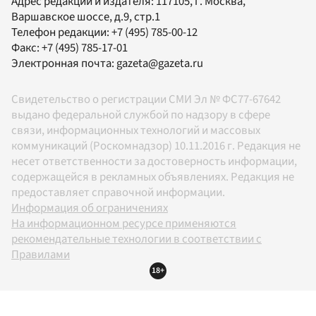
Адрес редакции и издателя:
117105
, г.
Москва
,
Варшавское шоссе, д.9, стр.1
Телефон редакции:
+7 (495) 785-00-12
Факс:
+7 (495) 785-17-01
Электронная почта:
gazeta@gazeta.ru
Свидетельство о регистрации СМИ Эл № ФС77-67642
выдано федеральной службой по надзору в сфере
связи, информационных технологий и массовых
коммуникаций (Роскомнадзор) 10.11.2016 г. Редакция не
несет ответственности за достоверность информации,
содержащейся в рекламных объявлениях. Редакция не
предоставляет справочной информации.
Информация об ограничениях
На информационном ресурсе применяются
рекомендательные технологии в соответствии с
Правилами
18+