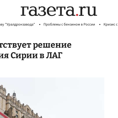
аву "Уралдронзавода"
Проблемы с бензином в России
Кризис с
етствует решение
ия Сирии в ЛАГ