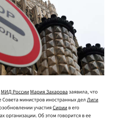
ь
МИД России
Мария Захарова
заявила, что
е Совета министров иностранных дел
Лиги
возобновлении участия
Сирии
в его
ах организации. Об этом говорится в ее