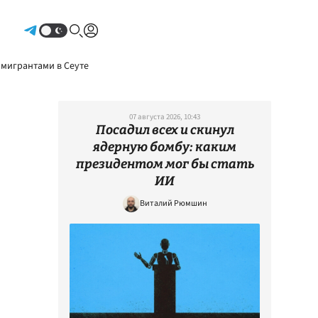
Авторизоваться
 мигрантами в Сеуте
07 августа 2026, 10:43
Посадил всех и скинул
ядерную бомбу: каким
президентом мог бы стать
ИИ
Виталий Рюмшин