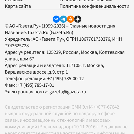
Карта сайта
Политика конфиденциальности
© АО «Газета.Ру» (1999-2026) – Главные новости дня
Название:
Газета.Ru
(Gazeta.Ru)
Учредитель:
АО «Газета.Ру»
, ОГРН 1067761730376, ИНН
7743625728
Адрес учредителя: 125239, Россия, Москва, Коптевская
улица, дом 67
Адрес редакции и издателя:
117105
, г.
Москва
,
Варшавское шоссе, д.9, стр.1
Телефон редакции:
+7 (495) 785-00-12
Факс:
+7 (495) 785-17-01
Электронная почта:
gazeta@gazeta.ru
Свидетельство о регистрации СМИ Эл № ФС77-67642
выдано федеральной службой по надзору в сфере
связи, информационных технологий и массовых
коммуникаций (Роскомнадзор) 10.11.2016 г. Редакция не
несет ответственности за достоверность информации,