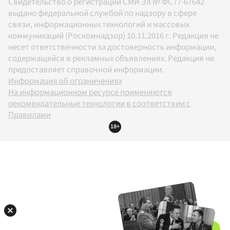
Свидетельство о регистрации СМИ Эл № ФС77-67642
выдано федеральной службой по надзору в сфере
связи, информационных технологий и массовых
коммуникаций (Роскомнадзор) 10.11.2016 г. Редакция не
несет ответственности за достоверность информации,
содержащейся в рекламных объявлениях. Редакция не
предоставляет справочной информации.
Информация об ограничениях
На информационном ресурсе применяются
рекомендательные технологии в соответствии с
Правилами
18+