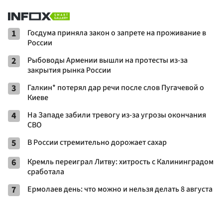
1
Госдума приняла закон о запрете на проживание в
России
2
Рыбоводы Армении вышли на протесты из-за
закрытия рынка России
3
Галкин* потерял дар речи после слов Пугачевой о
Киеве
4
На Западе забили тревогу из-за угрозы окончания
СВО
5
В России стремительно дорожает сахар
6
Кремль переиграл Литву: хитрость с Калининградом
сработала
7
Ермолаев день: что можно и нельзя делать 8 августа