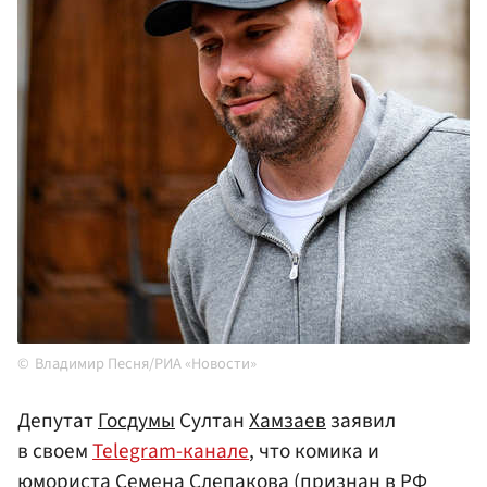
Владимир Песня/РИА «Новости»
Депутат
Госдумы
Султан
Хамзаев
заявил
в своем
Telegram-канале
, что комика и
юмориста Семена
Слепакова
(признан в РФ