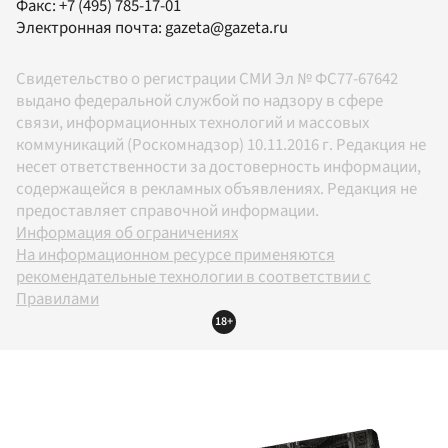
Факс:
+7 (495) 785-17-01
Электронная почта:
gazeta@gazeta.ru
Свидетельство о регистрации СМИ Эл № ФС77-67642
выдано федеральной службой по надзору в сфере
связи, информационных технологий и массовых
коммуникаций (Роскомнадзор) 10.11.2016 г. Редакция не
несет ответственности за достоверность информации,
содержащейся в рекламных объявлениях. Редакция не
предоставляет справочной информации.
Информация об ограничениях
На информационном ресурсе применяются
рекомендательные технологии в соответствии с
Правилами
18+