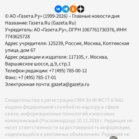
© АО «Газета.Ру» (1999-2026) – Главные новости дня
Название:
Газета.Ru
(Gazeta.Ru)
Учредитель:
АО «Газета.Ру»
, ОГРН 1067761730376, ИНН
7743625728
Адрес учредителя: 125239, Россия, Москва, Коптевская
улица, дом 67
Адрес редакции и издателя:
117105
, г.
Москва
,
Варшавское шоссе, д.9, стр.1
Телефон редакции:
+7 (495) 785-00-12
Факс:
+7 (495) 785-17-01
Электронная почта:
gazeta@gazeta.ru
Свидетельство о регистрации СМИ Эл № ФС77-67642
выдано федеральной службой по надзору в сфере
связи, информационных технологий и массовых
коммуникаций (Роскомнадзор) 10.11.2016 г. Редакция не
несет ответственности за достоверность информации,
содержащейся в рекламных объявлениях. Редакция не