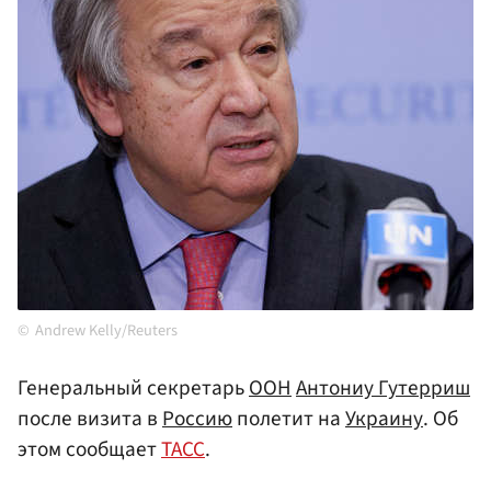
Andrew Kelly/Reuters
Генеральный секретарь
ООН
Антониу Гутерриш
после визита в
Россию
полетит на
Украину
. Об
этом сообщает
ТАСС
.