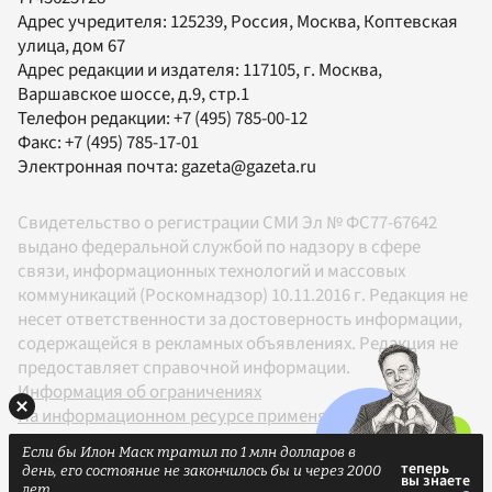
Адрес учредителя: 125239, Россия, Москва, Коптевская
улица, дом 67
Адрес редакции и издателя:
117105
, г.
Москва
,
Варшавское шоссе, д.9, стр.1
Телефон редакции:
+7 (495) 785-00-12
Факс:
+7 (495) 785-17-01
Электронная почта:
gazeta@gazeta.ru
Свидетельство о регистрации СМИ Эл № ФС77-67642
выдано федеральной службой по надзору в сфере
связи, информационных технологий и массовых
коммуникаций (Роскомнадзор) 10.11.2016 г. Редакция не
несет ответственности за достоверность информации,
содержащейся в рекламных объявлениях. Редакция не
предоставляет справочной информации.
Информация об ограничениях
На информационном ресурсе применяются
рекомендательные технологии в соответствии с
Если бы Илон Маск тратил по 1 млн долларов в
Правилами
день, его состояние не закончилось бы и через 2000
18+
лет