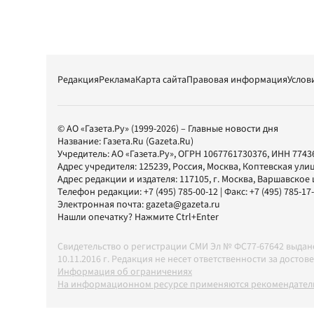
Редакция
Реклама
Карта сайта
Правовая информация
Услов
© АО «Газета.Ру» (1999-2026) – Главные новости дня
Название:
Газета.Ru
(Gazeta.Ru)
Учредитель:
АО «Газета.Ру»
, ОГРН 1067761730376, ИНН 7743
Адрес учредителя: 125239, Россия, Москва, Коптевская улиц
Адрес редакции и издателя:
117105
, г.
Москва
,
Варшавское шо
Телефон редакции:
+7 (495) 785-00-12
| Факс:
+7 (495) 785-17
Электронная почта:
gazeta@gazeta.ru
Нашли опечатку? Нажмите Ctrl+Enter
Свидетельство о регистрации СМИ Эл № ФС77-67642 выда
10.11.2016 г. Редакция не несет ответственности за дос
Информация об ограничениях
На информационном ресурсе применяются рекомендатель