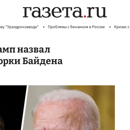
аву "Уралдронзавода"
Проблемы с бензином в России
Кризис с
амп назвал
орки Байдена