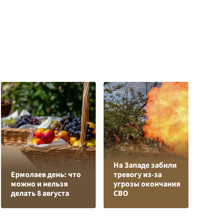
На Западе забили
К
Ермолаев день: что
тревогу из-за
Л
можно и нельзя
угрозы окончания
К
делать 8 августа
СВО
с