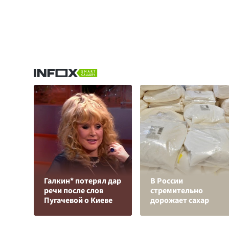
Галкин* потерял дар
В России
речи после слов
стремительно
Пугачевой о Киеве
дорожает сахар