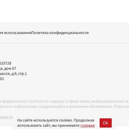
ия использования
Политика конфиденциальности
625728
а, дом 67
ссе, д.9, стр.1
-01
но федеральной службой по надзору в сфере связи, информационных т
товерность информации, содержащейся в рекламных объявлениях. Редак
ные технологии в соответствии с Правилами
На сайте используются cookies. Продолжая
Ok
использовать сайт, вы принимаете
условия