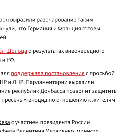
крон выразили разочарование таким
нули, что Германия и Франция готовы
ей.
ал Шольца
о результатах внеочередного
ти РФ.
раля
поддержала постановление
с просьбой
НР и ЛНР. Парламентарии выразили
нание республик Донбасса позволит защитить
и пресечь «геноцид по отношению к жителям
беза
с участием президента России
вфеда
Валентина Матвиенко
, министр