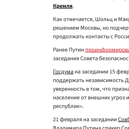
Кремля
.
Как отмечается, Шольц и Ма
решением Москвы, но подчерк
продолжать контакты с Росси
Ранее Путин
проинформиров
заседания Совета безопаснос
Госдума
на заседании 15 фев
поддержать независимость Д
уверенность в том, что приз
население от внешних угроз 
республик».
21 февраля на заседании
Сов
Владимира Путина спикер
Со