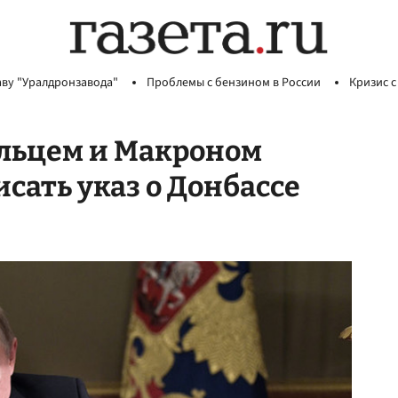
аву "Уралдронзавода"
Проблемы с бензином в России
Кризис с
ольцем и Макроном
сать указ о Донбассе