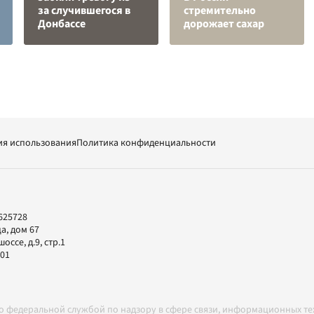
за случившегося в
стремительно
Донбассе
дорожает сахар
ия использования
Политика конфиденциальности
625728
а, дом 67
ссе, д.9, стр.1
-01
но федеральной службой по надзору в сфере связи, информационных т