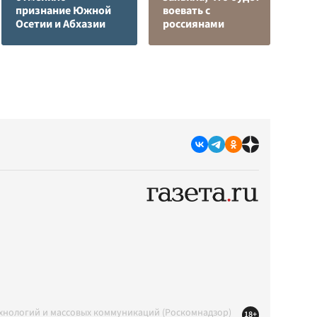
признание Южной
воевать с
п
Осетии и Абхазии
россиянами
К
ехнологий и массовых коммуникаций (Роскомнадзор)
18+