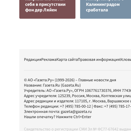
cебя в присутствии
Калининградом
фон дер Ляйен
сработала
Редакция
Реклама
Карта сайта
Правовая информация
Услов
© АО «Газета.Ру» (1999-2026) – Главные новости дня
Название:
Газета.Ru
(Gazeta.Ru)
Учредитель:
АО «Газета.Ру»
, ОГРН 1067761730376, ИНН 7743
Адрес учредителя: 125239, Россия, Москва, Коптевская улиц
Адрес редакции и издателя:
117105
, г.
Москва
,
Варшавское шо
Телефон редакции:
+7 (495) 785-00-12
| Факс:
+7 (495) 785-17
Электронная почта:
gazeta@gazeta.ru
Нашли опечатку? Нажмите Ctrl+Enter
Свидетельство о регистрации СМИ Эл № ФС77-67642 выда