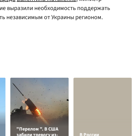
гие выразили необходимость поддержать
ать независимым от Украины регионом.
"Перелом ". В США
забили тревогу из-
В России