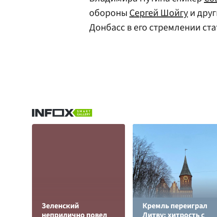
обороны
Сергей Шойгу
и дру
Донбасс в его стремлении ст
Зеленский
Кремль переиграл
неприлично повел
Литву: хитрость с