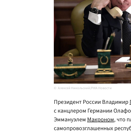
Алексей Никольский/РИА Новости
Президент России Владимир
с канцлером Германии Олаф
Эммануэлем
Макроном
, что 
самопровозглашенных респуб