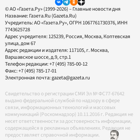
© АО «Газета.Ру» (1999-2026) – Главные новости дня
Название:
Газета.Ru
(Gazeta.Ru)
Учредитель:
АО «Газета.Ру»
, ОГРН 1067761730376, ИНН
7743625728
Адрес учредителя: 125239, Россия, Москва, Коптевская
улица, дом 67
Адрес редакции и издателя:
117105
, г.
Москва
,
Варшавское шоссе, д.9, стр.1
Телефон редакции:
+7 (495) 785-00-12
Факс:
+7 (495) 785-17-01
Электронная почта:
gazeta@gazeta.ru
Свидетельство о регистрации СМИ Эл № ФС77-67642
выдано федеральной службой по надзору в сфере
связи, информационных технологий и массовых
коммуникаций (Роскомнадзор) 10.11.2016 г. Редакция не
несет ответственности за достоверность информации,
содержащейся в рекламных объявлениях. Редакция не
предоставляет справочной информации.