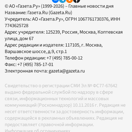
© АО «Газета.Ру» (1999-2026) – Главные новости дня
Название:
Газета.Ru
(Gazeta.Ru)
Учредитель:
АО «Газета.Ру»
, ОГРН 1067761730376, ИНН
7743625728
Адрес учредителя: 125239, Россия, Москва, Коптевская
улица, дом 67
Адрес редакции и издателя:
117105
, г.
Москва
,
Варшавское шоссе, д.9, стр.1
Телефон редакции:
+7 (495) 785-00-12
Факс:
+7 (495) 785-17-01
Электронная почта:
gazeta@gazeta.ru
Свидетельство о регистрации СМИ Эл № ФС77-67642
выдано федеральной службой по надзору в сфере
связи, информационных технологий и массовых
коммуникаций (Роскомнадзор) 10.11.2016 г. Редакция не
несет ответственности за достоверность информации,
содержащейся в рекламных объявлениях. Редакция не
предоставляет справочной информации.
Информация об ограничениях