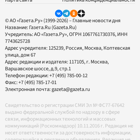
Карта сайта
Политика конфиденциальности
© АО «Газета.Ру» (1999-2026) – Главные новости дня
Название:
Газета.Ru
(Gazeta.Ru)
Учредитель:
АО «Газета.Ру»
, ОГРН 1067761730376, ИНН
7743625728
Адрес учредителя: 125239, Россия, Москва, Коптевская
улица, дом 67
Адрес редакции и издателя:
117105
, г.
Москва
,
Варшавское шоссе, д.9, стр.1
Телефон редакции:
+7 (495) 785-00-12
Факс:
+7 (495) 785-17-01
Электронная почта:
gazeta@gazeta.ru
Свидетельство о регистрации СМИ Эл № ФС77-67642
выдано федеральной службой по надзору в сфере
связи, информационных технологий и массовых
коммуникаций (Роскомнадзор) 10.11.2016 г. Редакция не
несет ответственности за достоверность информации,
содержащейся в рекламных объявлениях. Редакция не