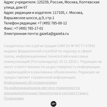
Адрес учредителя: 125239, Россия, Москва, Коптевская
улица, дом 67
Адрес редакции и издателя:
117105
, г.
Москва
,
Варшавское шоссе, д.9, стр.1
Телефон редакции:
+7 (495) 785-00-12
Факс:
+7 (495) 785-17-01
Электронная почта:
gazeta@gazeta.ru
Свидетельство о регистрации СМИ Эл № ФС77-67642
выдано федеральной службой по надзору в сфере
связи, информационных технологий и массовых
коммуникаций (Роскомнадзор) 10.11.2016 г. Редакция не
несет ответственности за достоверность информации,
содержащейся в рекламных объявлениях. Редакция не
предоставляет справочной информации.
Информация об ограничениях
На информационном ресурсе применяются
рекомендательные технологии в соответствии с
Правилами
18+