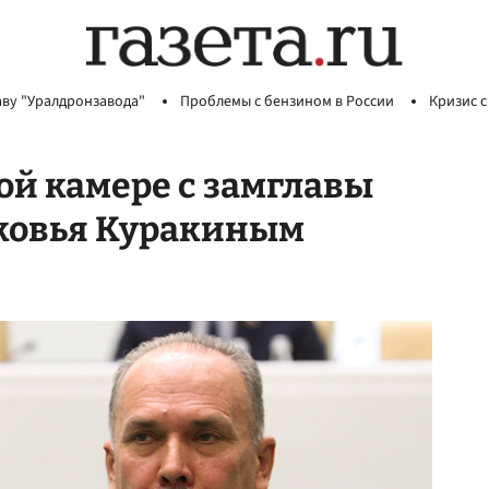
аву "Уралдронзавода"
Проблемы с бензином в России
Кризис с
ой камере с замглавы
ковья Куракиным