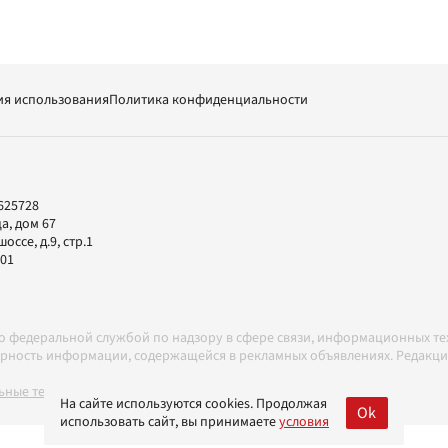
ия использования
Политика конфиденциальности
625728
а, дом 67
ссе, д.9, стр.1
-01
но федеральной службой по надзору в сфере связи, информационных т
товерность информации, содержащейся в рекламных объявлениях. Редак
ные технологии в соответствии с Правилами
На сайте используются cookies. Продолжая
Ok
использовать сайт, вы принимаете
условия