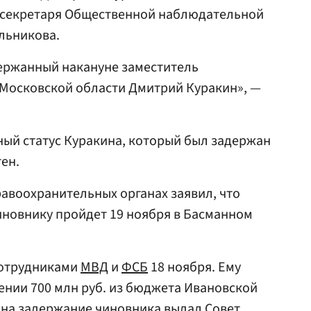
 секретаря Общественной наблюдательной
льникова.
держанный накануне заместитель
 Московской области Дмитрий Куракин», —
ный статус Куракина, который был задержан
тен.
равоохранительных органах заявил, что
иновнику пройдет 19 ноября в Басманном
сотрудниками
МВД
и
ФСБ
18 ноября. Ему
нии 700 млн руб. из бюджета Ивановской
ие на задержание чиновника выдал
Совет