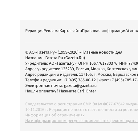
Редакция
Реклама
Карта сайта
Правовая информация
Услов
© АО «Газета.Ру» (1999-2026) – Главные новости дня
Название:
Газета.Ru
(Gazeta.Ru)
Учредитель:
АО «Газета.Ру»
, ОГРН 1067761730376, ИНН 7743
Адрес учредителя: 125239, Россия, Москва, Коптевская улиц
Адрес редакции и издателя:
117105
, г.
Москва
,
Варшавское шо
Телефон редакции:
+7 (495) 785-00-12
| Факс:
+7 (495) 785-17
Электронная почта:
gazeta@gazeta.ru
Нашли опечатку? Нажмите Ctrl+Enter
Свидетельство о регистрации СМИ Эл № ФС77-67642 выда
10.11.2016 г. Редакция не несет ответственности за дос
Информация об ограничениях
На информационном ресурсе применяются рекомендатель