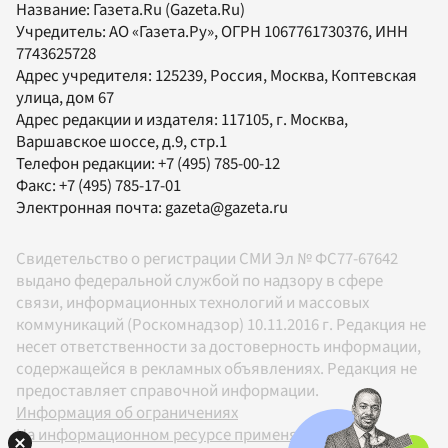
Название:
Газета.Ru
(Gazeta.Ru)
Учредитель:
АО «Газета.Ру»
, ОГРН 1067761730376, ИНН
7743625728
Адрес учредителя: 125239, Россия, Москва, Коптевская
улица, дом 67
Адрес редакции и издателя:
117105
, г.
Москва
,
Варшавское шоссе, д.9, стр.1
Телефон редакции:
+7 (495) 785-00-12
Факс:
+7 (495) 785-17-01
Электронная почта:
gazeta@gazeta.ru
Свидетельство о регистрации СМИ Эл № ФС77-67642
выдано федеральной службой по надзору в сфере
связи, информационных технологий и массовых
коммуникаций (Роскомнадзор) 10.11.2016 г. Редакция не
несет ответственности за достоверность информации,
содержащейся в рекламных объявлениях. Редакция не
предоставляет справочной информации.
Информация об ограничениях
На информационном ресурсе применяются