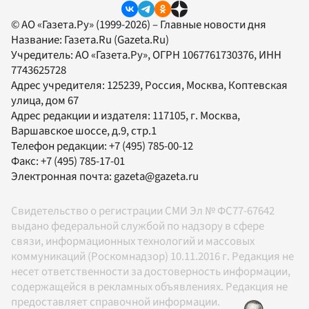
© АО «Газета.Ру» (1999-2026) – Главные новости дня
Название:
Газета.Ru
(Gazeta.Ru)
Учредитель:
АО «Газета.Ру»
, ОГРН 1067761730376, ИНН
7743625728
Адрес учредителя: 125239, Россия, Москва, Коптевская
улица, дом 67
Адрес редакции и издателя:
117105
, г.
Москва
,
Варшавское шоссе, д.9, стр.1
Телефон редакции:
+7 (495) 785-00-12
Факс:
+7 (495) 785-17-01
Электронная почта:
gazeta@gazeta.ru
Свидетельство о регистрации СМИ Эл № ФС77-67642
выдано федеральной службой по надзору в сфере
связи, информационных технологий и массовых
коммуникаций (Роскомнадзор) 10.11.2016 г. Редакция не
несет ответственности за достоверность информации,
содержащейся в рекламных объявлениях. Редакция не
предоставляет справочной информации.