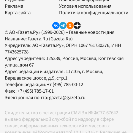
Реклама
Условия использования
Карта сайта
Политика конфиденциальности
© АО «Газета.Ру» (1999-2026) – Главные новости дня
Название:
Газета.Ru
(Gazeta.Ru)
Учредитель:
АО «Газета.Ру»
, ОГРН 1067761730376, ИНН
7743625728
Адрес учредителя: 125239, Россия, Москва, Коптевская
улица, дом 67
Адрес редакции и издателя:
117105
, г.
Москва
,
Варшавское шоссе, д.9, стр.1
Телефон редакции:
+7 (495) 785-00-12
Факс:
+7 (495) 785-17-01
Электронная почта:
gazeta@gazeta.ru
Свидетельство о регистрации СМИ Эл № ФС77-67642
выдано федеральной службой по надзору в сфере
связи, информационных технологий и массовых
коммуникаций (Роскомнадзор) 10.11.2016 г. Редакция не