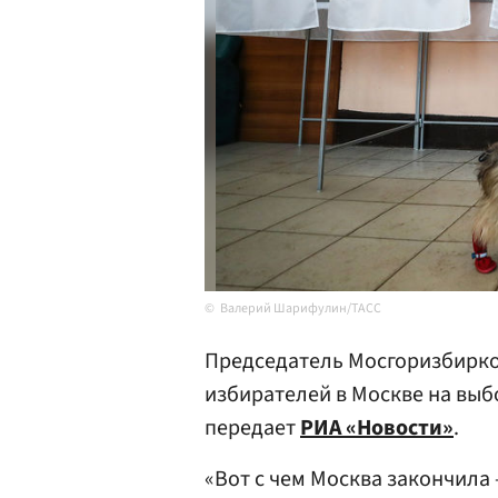
Валерий Шарифулин/ТАСС
Председатель Мосгоризбирк
избирателей в Москве на выб
передает
РИА «Новости»
.
«Вот с чем Москва закончила 