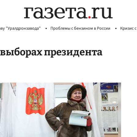
аву "Уралдронзавода"
Проблемы с бензином в России
Кризис с
а выборах президента