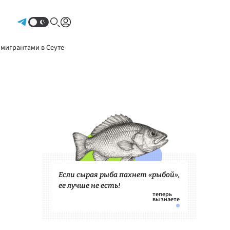
Авторизоваться
 мигрантами в Сеуте
Если сырая рыба пахнет «рыбой»,
ее лучше не есть!