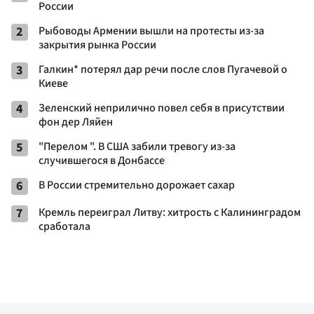
России
2
Рыбоводы Армении вышли на протесты из-за
закрытия рынка России
3
Галкин* потерял дар речи после слов Пугачевой о
Киеве
4
Зеленский неприлично повел cебя в присутствии
фон дер Ляйен
5
"Перелом ". В США забили тревогу из-за
случившегося в Донбассе
6
В России стремительно дорожает сахар
7
Кремль переиграл Литву: хитрость с Калининградом
сработала