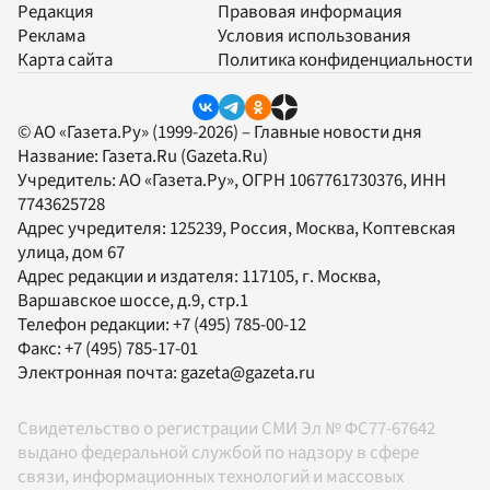
Редакция
Правовая информация
Реклама
Условия использования
Карта сайта
Политика конфиденциальности
© АО «Газета.Ру» (1999-2026) – Главные новости дня
Название:
Газета.Ru
(Gazeta.Ru)
Учредитель:
АО «Газета.Ру»
, ОГРН 1067761730376, ИНН
7743625728
Адрес учредителя: 125239, Россия, Москва, Коптевская
улица, дом 67
Адрес редакции и издателя:
117105
, г.
Москва
,
Варшавское шоссе, д.9, стр.1
Телефон редакции:
+7 (495) 785-00-12
Факс:
+7 (495) 785-17-01
Электронная почта:
gazeta@gazeta.ru
Свидетельство о регистрации СМИ Эл № ФС77-67642
выдано федеральной службой по надзору в сфере
связи, информационных технологий и массовых