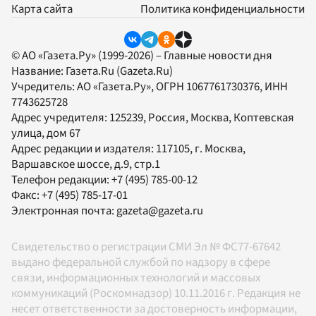
Карта сайта
Политика конфиденциальности
© АО «Газета.Ру» (1999-2026) – Главные новости дня
Название:
Газета.Ru
(Gazeta.Ru)
Учредитель:
АО «Газета.Ру»
, ОГРН 1067761730376, ИНН
7743625728
Адрес учредителя: 125239, Россия, Москва, Коптевская
улица, дом 67
Адрес редакции и издателя:
117105
, г.
Москва
,
Варшавское шоссе, д.9, стр.1
Телефон редакции:
+7 (495) 785-00-12
Факс:
+7 (495) 785-17-01
Электронная почта:
gazeta@gazeta.ru
Свидетельство о регистрации СМИ Эл № ФС77-67642
выдано федеральной службой по надзору в сфере
связи, информационных технологий и массовых
коммуникаций (Роскомнадзор) 10.11.2016 г. Редакция не
несет ответственности за достоверность информации,