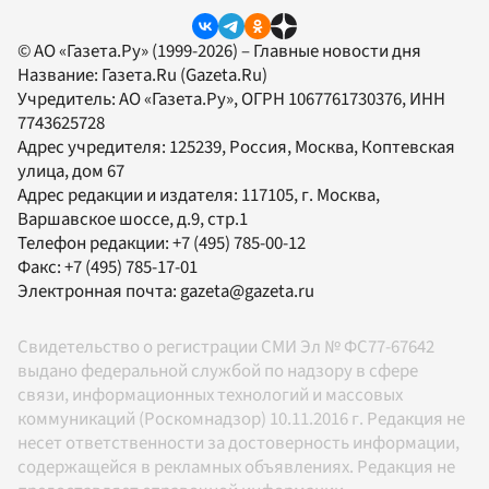
© АО «Газета.Ру» (1999-2026) – Главные новости дня
Название:
Газета.Ru
(Gazeta.Ru)
Учредитель:
АО «Газета.Ру»
, ОГРН 1067761730376, ИНН
7743625728
Адрес учредителя: 125239, Россия, Москва, Коптевская
улица, дом 67
Адрес редакции и издателя:
117105
, г.
Москва
,
Варшавское шоссе, д.9, стр.1
Телефон редакции:
+7 (495) 785-00-12
Факс:
+7 (495) 785-17-01
Электронная почта:
gazeta@gazeta.ru
Свидетельство о регистрации СМИ Эл № ФС77-67642
выдано федеральной службой по надзору в сфере
связи, информационных технологий и массовых
коммуникаций (Роскомнадзор) 10.11.2016 г. Редакция не
несет ответственности за достоверность информации,
содержащейся в рекламных объявлениях. Редакция не