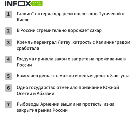
1
Галкин* потерял дар речи после слов Пугачевой о
Киеве
2
В России стремительно дорожает сахар
3
Кремль переиграл Литву: хитрость с Калининградом
сработала
4
Госдума приняла закон о запрете на проживание в
России
5
Ермолаев день: что можно и нельзя делать 8 августа
6
Одно государство отменило признание Южной
Осетии и Абхазии
7
Рыбоводы Армении вышли на протесты из-за
закрытия рынка России