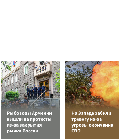
Рыбоводы Армении
На Западе забили
Л
вышли на протесты
тревогу из-за
з
из-за закрытия
угрозы окончания
в
рынка России
СВО
р