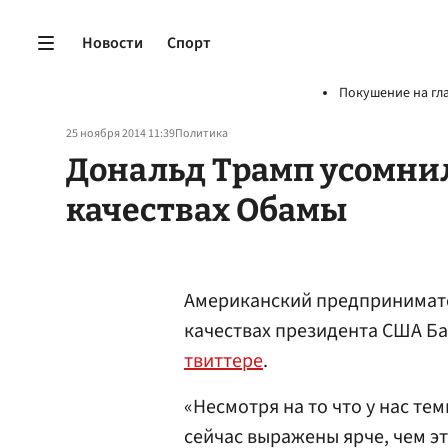
Новости
Спорт
Покушение на гл
25 ноября 2014 11:39
Политика
Дональд Трамп усомни
качествах Обамы
Американский предпринима
качествах президента США Б
твиттере
.
«Несмотря на то что у нас т
сейчас выражены ярче, чем эт