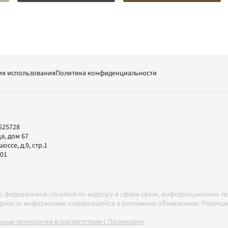
ия использования
Политика конфиденциальности
625728
а, дом 67
ссе, д.9, стр.1
-01
но федеральной службой по надзору в сфере связи, информационных т
товерность информации, содержащейся в рекламных объявлениях. Редак
ные технологии в соответствии с Правилами