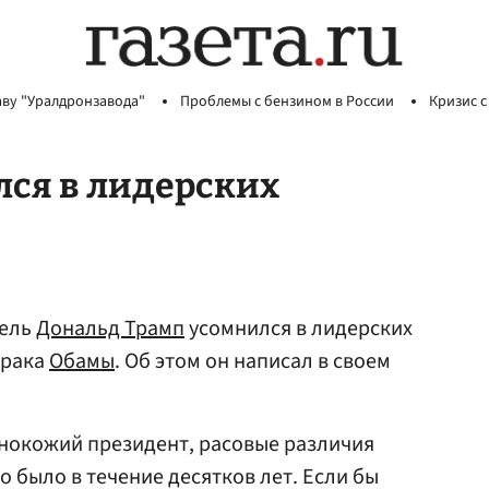
аву "Уралдронзавода"
Проблемы с бензином в России
Кризис с
лся в лидерских
тель
Дональд Трамп
усомнился в лидерских
арака
Обамы
. Об этом он написал в своем
емнокожий президент, расовые различия
о было в течение десятков лет. Если бы