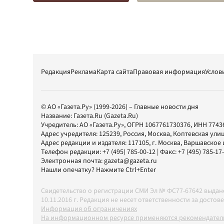
Редакция
Реклама
Карта сайта
Правовая информация
Услов
© АО «Газета.Ру» (1999-2026) – Главные новости дня
Название:
Газета.Ru
(Gazeta.Ru)
Учредитель:
АО «Газета.Ру»
, ОГРН 1067761730376, ИНН 7743
Адрес учредителя: 125239, Россия, Москва, Коптевская улиц
Адрес редакции и издателя:
117105
, г.
Москва
,
Варшавское шо
Телефон редакции:
+7 (495) 785-00-12
| Факс:
+7 (495) 785-17
Электронная почта:
gazeta@gazeta.ru
Нашли опечатку? Нажмите Ctrl+Enter
Свидетельство о регистрации СМИ Эл № ФС77-67642 выда
10.11.2016 г. Редакция не несет ответственности за дос
Информация об ограничениях
На информационном ресурсе применяются рекомендатель