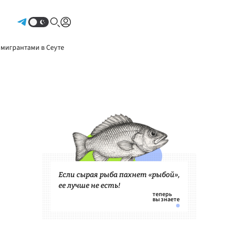
Авторизоваться
 мигрантами в Сеуте
Если сырая рыба пахнет «рыбой»,
ее лучше не есть!