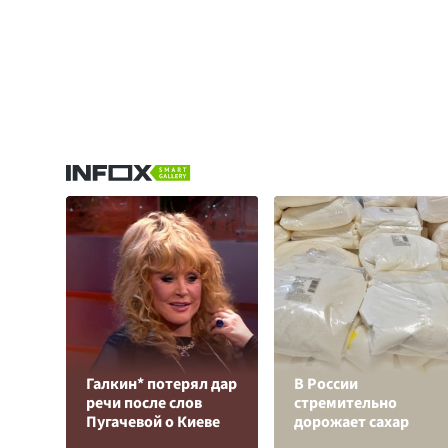
Галкин* потерял дар
В России
речи после слов
стремительно
Пугачевой о Киеве
дорожает сахар