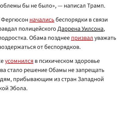
облемы бы не было», — написал Трамп.
е Фергюсон
начались
беспорядки в связи
правдал полицейского
Даррена Уилсона
,
подростка. Обама позднее
призвал
уважать
воздержаться от беспорядков.
же
усомнился
в психическом здоровье
ва стало решение Обамы не запрещать
дям, прибывающим из стран Западной
кой Эбола.