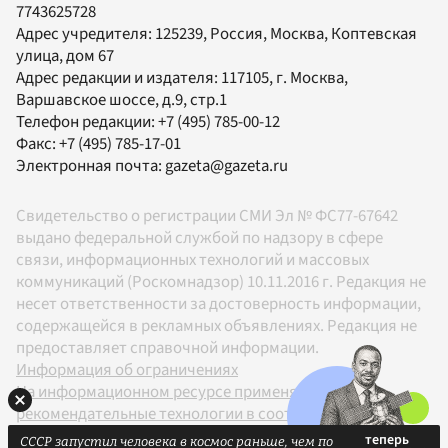
7743625728
Адрес учредителя: 125239, Россия, Москва, Коптевская
улица, дом 67
Адрес редакции и издателя:
117105
, г.
Москва
,
Варшавское шоссе, д.9, стр.1
Телефон редакции:
+7 (495) 785-00-12
Факс:
+7 (495) 785-17-01
Электронная почта:
gazeta@gazeta.ru
Свидетельство о регистрации СМИ Эл № ФС77-67642
выдано федеральной службой по надзору в сфере
связи, информационных технологий и массовых
коммуникаций (Роскомнадзор) 10.11.2016 г. Редакция не
несет ответственности за достоверность информации,
содержащейся в рекламных объявлениях. Редакция не
предоставляет справочной информации.
Информация об ограничениях
На информационном ресурсе применяются
рекомендательные технологии в соответствии с
Правилами
СССР запустил человека в космос раньше, чем по