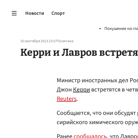
Новости
Спорт
Покушение на гл
10 сентября 2013 23:57
Политика
Керри и Лавров встретя
Министр иностранных дел Ро
Джон
Керри
встретятся в четв
Reuters
.
Сообщается, что они обсудят
сирийского химического ору
Ранее
сообщалось
, что Лавр