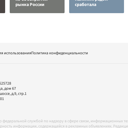
рынка России
сработала
ия использования
Политика конфиденциальности
625728
а, дом 67
ссе, д.9, стр.1
-01
но федеральной службой по надзору в сфере связи, информационных т
товерность информации, содержащейся в рекламных объявлениях. Редак