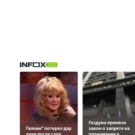
Госдума приняла
Галкин* потерял дар
закон о запрете на
речи после слов
проживание в