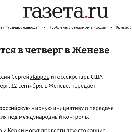
аву "Уралдронзавода"
Проблемы с бензином в России
Кризис с
тся в четверг в Женеве
ссии Сергей
Лавров
и госсекретарь США
ерг, 12 сентября, в Женеве, передает
 российскую мирную инициативу о передаче
жия под международный контроль.
ов и Керри могут провести двухсторонние