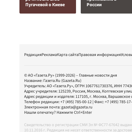
Пугачевой о Киеве
России
Редакция
Реклама
Карта сайта
Правовая информация
Услов
© АО «Газета.Ру» (1999-2026) – Главные новости дня
Название:
Газета.Ru
(Gazeta.Ru)
Учредитель:
АО «Газета.Ру»
, ОГРН 1067761730376, ИНН 7743
Адрес учредителя: 125239, Россия, Москва, Коптевская улиц
Адрес редакции и издателя:
117105
, г.
Москва
,
Варшавское шо
Телефон редакции:
+7 (495) 785-00-12
| Факс:
+7 (495) 785-17
Электронная почта:
gazeta@gazeta.ru
Нашли опечатку? Нажмите Ctrl+Enter
Свидетельство о регистрации СМИ Эл № ФС77-67642 выда
10.11.2016 г. Редакция не несет ответственности за дос