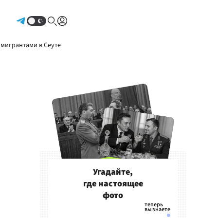
Авторизоваться
 мигрантами в Сеуте
Угадайте,
где настоящее
фото