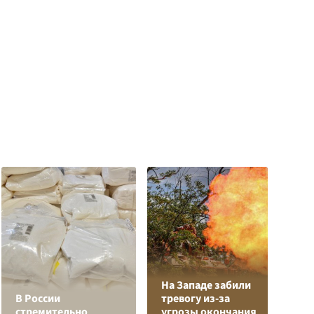
На Западе забили
Л
В России
тревогу из-за
з
стремительно
угрозы окончания
в