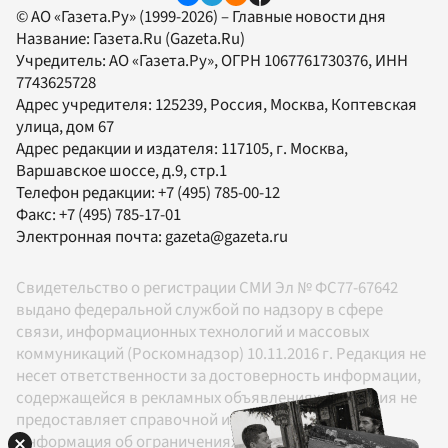
© АО «Газета.Ру» (1999-2026) – Главные новости дня
Название:
Газета.Ru
(Gazeta.Ru)
Учредитель:
АО «Газета.Ру»
, ОГРН 1067761730376, ИНН
7743625728
Адрес учредителя: 125239, Россия, Москва, Коптевская
улица, дом 67
Адрес редакции и издателя:
117105
, г.
Москва
,
Варшавское шоссе, д.9, стр.1
Телефон редакции:
+7 (495) 785-00-12
Факс:
+7 (495) 785-17-01
Электронная почта:
gazeta@gazeta.ru
Свидетельство о регистрации СМИ Эл № ФС77-67642
выдано федеральной службой по надзору в сфере
связи, информационных технологий и массовых
коммуникаций (Роскомнадзор) 10.11.2016 г. Редакция не
несет ответственности за достоверность информации,
содержащейся в рекламных объявлениях. Редакция не
предоставляет справочной информации.
Информация об ограничениях