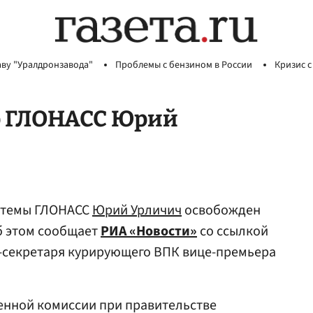
аву "Уралдронзавода"
Проблемы с бензином в России
Кризис с
р ГЛОНАСС Юрий
стемы ГЛОНАСС
Юрий Урличич
освобожден
б этом сообщает
РИА «Новости»
со ссылкой
-секретаря курирующего ВПК вице-премьера
нной комиссии при правительстве