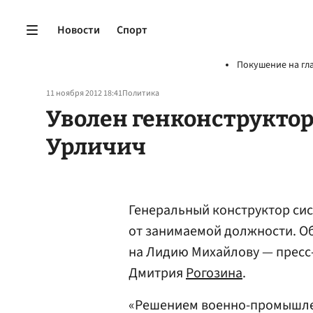
Новости
Спорт
Покушение на гл
11 ноября 2012 18:41
Политика
Уволен генконструкто
Урличич
Генеральный конструктор си
от занимаемой должности. О
на Лидию Михайлову — пресс
Дмитрия
Рогозина
.
«Решением военно-промышле