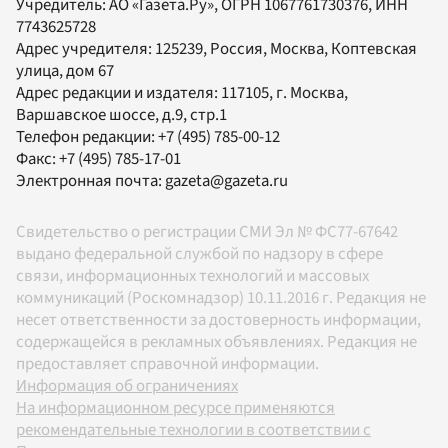
Учредитель:
АО «Газета.Ру»
, ОГРН 1067761730376, ИНН
7743625728
Адрес учредителя: 125239, Россия, Москва, Коптевская
улица, дом 67
Адрес редакции и издателя:
117105
, г.
Москва
,
Варшавское шоссе, д.9, стр.1
Телефон редакции:
+7 (495) 785-00-12
Факс:
+7 (495) 785-17-01
Электронная почта:
gazeta@gazeta.ru
Свидетельство о регистрации СМИ Эл № ФС77-67642
выдано федеральной службой по надзору в сфере
связи, информационных технологий и массовых
коммуникаций (Роскомнадзор) 10.11.2016 г. Редакция не
несет ответственности за достоверность информации,
содержащейся в рекламных объявлениях. Редакция не
предоставляет справочной информации.
Информация об ограничениях
На информационном ресурсе применяются
рекомендательные технологии в соответствии с