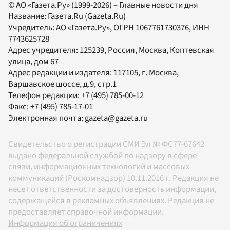
© АО «Газета.Ру» (1999-2026) – Главные новости дня
Название:
Газета.Ru
(Gazeta.Ru)
Учредитель:
АО «Газета.Ру»
, ОГРН 1067761730376, ИНН
7743625728
Адрес учредителя: 125239, Россия, Москва, Коптевская
улица, дом 67
Адрес редакции и издателя:
117105
, г.
Москва
,
Варшавское шоссе, д.9, стр.1
Телефон редакции:
+7 (495) 785-00-12
Факс:
+7 (495) 785-17-01
Электронная почта:
gazeta@gazeta.ru
Свидетельство о регистрации СМИ Эл № ФС77-67642
выдано федеральной службой по надзору в сфере
связи, информационных технологий и массовых
коммуникаций (Роскомнадзор) 10.11.2016 г. Редакция не
несет ответственности за достоверность информации,
содержащейся в рекламных объявлениях. Редакция не
предоставляет справочной информации.
Информация об ограничениях