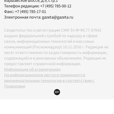
Варшавское шоссе, д.9, стр.1
Телефон редакции:
+7 (495) 785-00-12
Факс:
+7 (495) 785-17-01
Электронная почта:
gazeta@gazeta.ru
Свидетельство о регистрации СМИ Эл № ФС77-67642
выдано федеральной службой по надзору в сфере
связи, информационных технологий и массовых
коммуникаций (Роскомнадзор) 10.11.2016 г. Редакция не
несет ответственности за достоверность информации,
содержащейся в рекламных объявлениях. Редакция не
предоставляет справочной информации.
Информация об ограничениях
На информационном ресурсе применяются
рекомендательные технологии в соответствии с
Правилами
18+