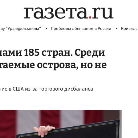
аву "Уралдронзавода"
Проблемы с бензином в России
Кризис с
ми 185 стран. Среди
аемые острова, но не
е в США из-за торгового дисбаланса