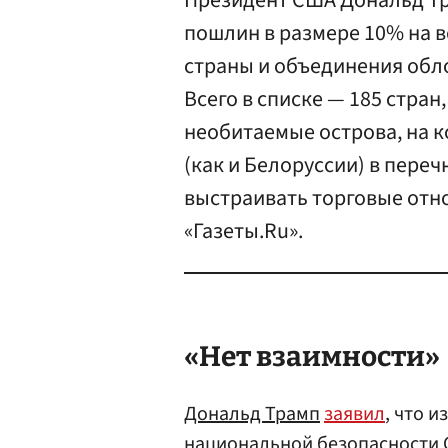
Президент США Дональд Тр
пошлин в размере 10% на 
страны и объединения обл
Всего в списке — 185 стран
необитаемые острова, на к
(как и Белоруссии) в переч
выстраивать торговые отн
«Газеты.Ru».
«Нет взаимности»
Дональд Трамп
заявил
, что 
национальной безопасности