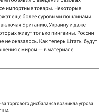
амп объявил о введении базовых
все импортные товары. Некоторые
ожат еще более суровыми пошлинами.
, включая Британию, Украину и даже
оторых живут только пингвины. России
не не оказалось. Как теперь Штаты будут
ошения с миром — в материале
из-за торгового дисбаланса возникла угроза
США
.