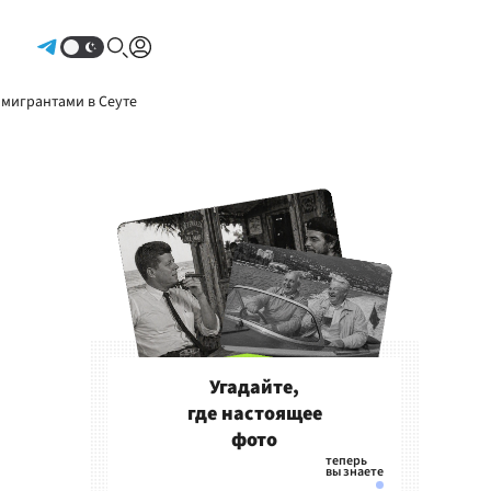
Авторизоваться
 мигрантами в Сеуте
Угадайте,
где настоящее
фото