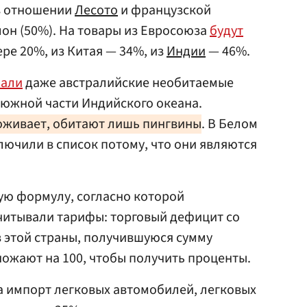
в отношении
Лесото
и французской
он (50%). На товары из Евросоюза
будут
ре 20%, из Китая — 34%, из
Индии
— 46%.
пали
даже австралийские необитаемые
 южной части Индийского океана.
роживает, обитают лишь пингвины
. В Белом
лючили в список потому, что они являются
ую формулу, согласно которой
читывали тарифы: торговый дефицит со
з этой страны, получившуюся сумму
ножают на 100, чтобы получить проценты.
а импорт легковых автомобилей, легковых