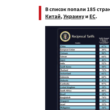
В список попали 185 стра
Китай
,
Украину
и
ЕС
.