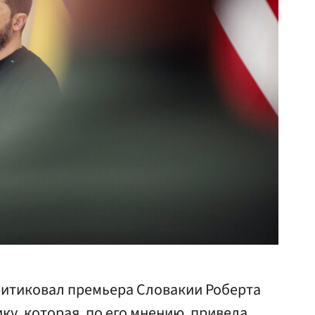
итиковал премьера Словакии Роберта
у, которая, по его мнению, привела