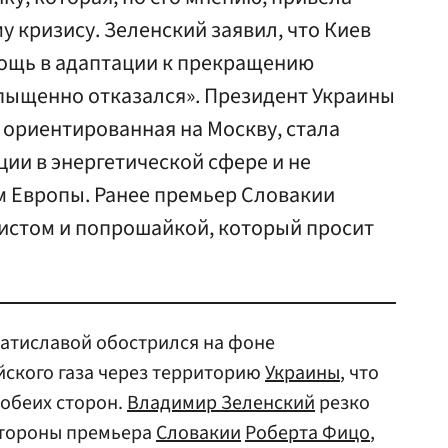
у кризису. Зеленский заявил, что Киев
ощь в адаптации к прекращению
апыщенно отказался». Президент Украины
, ориентированная на Москву, стала
ии в энергетической сфере и не
м Европы. Ранее премьер Словакии
истом и попрошайкой, который просит
ратиславой обострился на фоне
йского газа через территорию
Украины
, что
 обеих сторон.
Владимир Зеленский
резко
стороны премьера
Словакии
Роберта Фицо
,