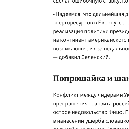
сделал ошибочную ставку, к
«Надеемся, что дальнейшая 
энергоресурсов в Европу, со
реализация политики презид
на континент американского 
возникающие из-за недально
— добавил Зеленский.
Попрошайка и ша
Конфликт между лидерами Ук
прекращения транзита россий
острое недовольство Фицо. 
в нанесении ущерба словацк