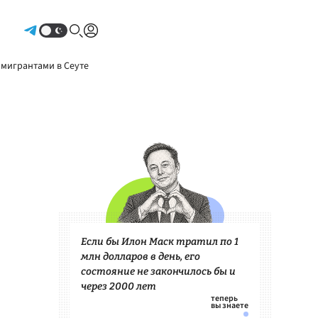
Авторизоваться
 мигрантами в Сеуте
Если бы Илон Маск тратил по 1
млн долларов в день, его
состояние не закончилось бы и
через 2000 лет