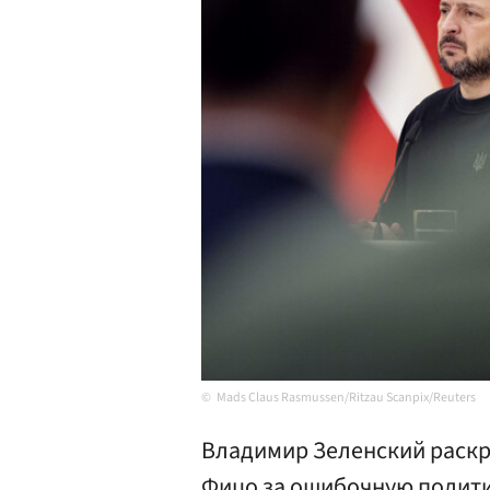
Mads Claus Rasmussen/Ritzau Scanpix/Reuters
Владимир Зеленский раскр
Фицо за ошибочную политик