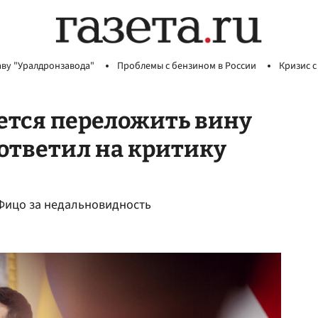
аву "Уралдронзавода"
Проблемы с бензином в России
Кризис с
ется переложить вину
 ответил на критику
Фицо за недальновидность