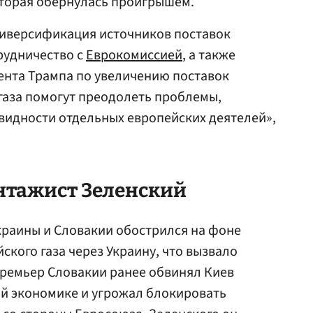
оторая обернулась проигрышем.
диверсификация источников поставок
трудничество с
Еврокомиссией
, а также
ента Трампа по увеличению поставок
газа помогут преодолеть проблемы,
видности отдельных европейских деятелей»,
нтажист Зеленский
раины и Словакии обострился на фоне
ского газа через Украину, что вызвало
Премьер Словакии ранее обвинял Киев
ой экономике и угрожал блокировать