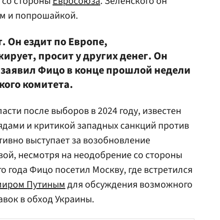
 со стороны
Евросоюза
. Зеленского он
м и попрошайкой.
. Он ездит по Европе,
рует, просит у других денег. Он
 заявил Фицо в конце прошлой недели
кого комитета.
асти после выборов в 2024 году, известен
ядами и критикой западных санкций против
ктивно выступает за возобновление
вой, несмотря на неодобрение со стороны
го года Фицо посетил Москву, где встретился
миром Путиным
для обсуждения возможного
авок в обход Украины.