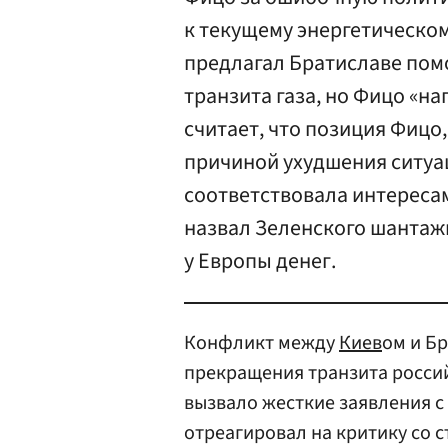
к текущему энергетическом
предлагал Братиславе пом
транзита газа, но Фицо «н
считает, что позиция Фицо
причиной ухудшения ситуац
соответствовала интереса
назвал Зеленского шантаж
у Европы денег.
Конфликт между
Киев
ом и Б
прекращения транзита росси
вызвало жесткие заявления с
отреагировал на критику со 