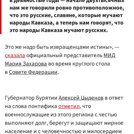
в девяностые годы — начале двухтысячных
нам же говорили ровно противоположное,
что это русские, славяне, которые мучают
народы Кавказа, а теперь нам говорят, что
это народы Кавказа мучают русских.
Это же надо быть извращенцами истины», —
сказала
официальный представитель
МИД
Мария Захарова
во время круглого стола
в
Совете Федерации
.
Губернатор Бурятии
Алексей Цыденов
в ответ
на слова понтифика
отметил
, что
военнослужащие из этого региона с честью
выполняют долг, берегут и защищают мирное
население и с человечностью и милосердием