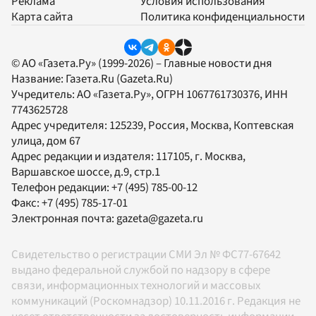
Реклама
Условия использования
Карта сайта
Политика конфиденциальности
© АО «Газета.Ру» (1999-2026) – Главные новости дня
Название:
Газета.Ru
(Gazeta.Ru)
Учредитель:
АО «Газета.Ру»
, ОГРН 1067761730376, ИНН
7743625728
Адрес учредителя: 125239, Россия, Москва, Коптевская
улица, дом 67
Адрес редакции и издателя:
117105
, г.
Москва
,
Варшавское шоссе, д.9, стр.1
Телефон редакции:
+7 (495) 785-00-12
Факс:
+7 (495) 785-17-01
Электронная почта:
gazeta@gazeta.ru
Свидетельство о регистрации СМИ Эл № ФС77-67642
выдано федеральной службой по надзору в сфере
связи, информационных технологий и массовых
коммуникаций (Роскомнадзор) 10.11.2016 г. Редакция не