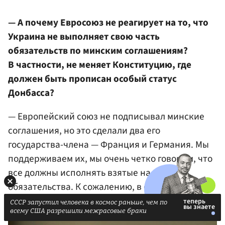
— А почему Евросоюз не реагирует на то, что
Украина не выполняет свою часть
обязательств по минским соглашениям?
В частности, не меняет Конституцию, где
должен быть прописан особый статус
Донбасса?
— Европейский союз не подписывал минские
соглашения, но это сделали два его
государства-члена — Франция и Германия. Мы
поддерживаем их, мы очень четко говорим, что
все должны исполнять взятые на себя
обязательства. К сожалению, в основном
именно Россия затягивает с этим.
СССР запустил человека в космос раньше, чем по
всему США разрешили межрасовые браки