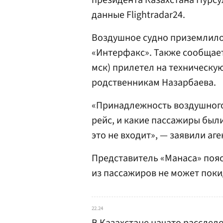
президента Казахстана Нурсу
данные Flightradar24.
Воздушное судно приземлилось
«Интерфакс». Также сообщаетс
мск) прилетел на техническу
родственникам Назарбаева.
«Принадлежность воздушного
рейс, и какие пассажиры были
это не входит», — заявили аг
Представитель «Манаса» пояс
из пассажиров не может покид
22.24