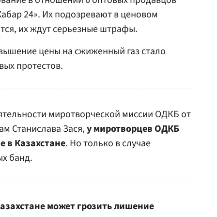
ование в отношении 6 оптовых продавцов
Хабар 24». Их подозревают в ценовом
ится, их ждут серьезные штрафы.
вышение цены на сжиженный газ стало
вых протестов.
еятельности миротворческой миссии ОДКБ от
ам Станислава Зася,
у миротворцев ОДКБ
е в Казахстане
. Но только в случае
х банд.
Казахстане может грозить лишение