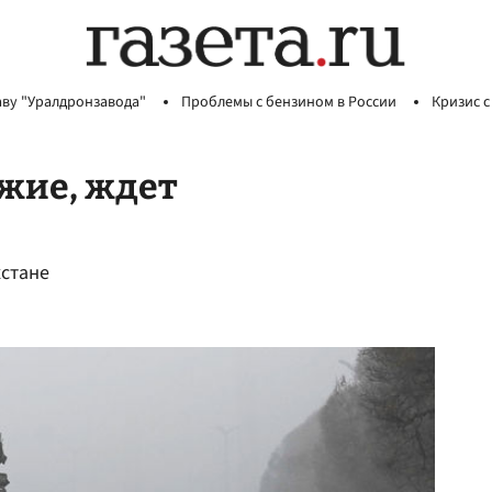
аву "Уралдронзавода"
Проблемы с бензином в России
Кризис с
ужие, ждет
хстане