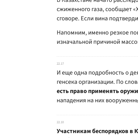
В Казахстане начато расслед
сжиженного газа, сообщает «
сговоре. Если вина подтверд
Напомним, именно резкое по
изначальной причиной массо
22.17
И еще одна подробность о д
генсека организации. По слов
есть право применять оружи
нападения на них вооруженны
22.10
Участникам беспорядков в 