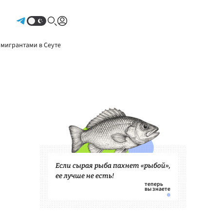
Авторизоваться
 мигрантами в Сеуте
Если сырая рыба пахнет «рыбой»,
ее лучше не есть!