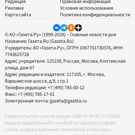
Редакция
Правовая информация
Реклама
Условия использования
Карта сайта
Политика конфиденциальности
© АО «Газета.Ру» (1999-2026) – Главные новости дня
Название:
Газета.Ru
(Gazeta.Ru)
Учредитель:
АО «Газета.Ру»
, ОГРН 1067761730376, ИНН
7743625728
Адрес учредителя: 125239, Россия, Москва, Коптевская
улица, дом 67
Адрес редакции и издателя:
117105
, г.
Москва
,
Варшавское шоссе, д.9, стр.1
Телефон редакции:
+7 (495) 785-00-12
Факс:
+7 (495) 785-17-01
Электронная почта:
gazeta@gazeta.ru
Свидетельство о регистрации СМИ Эл № ФС77-67642
выдано федеральной службой по надзору в сфере
связи, информационных технологий и массовых