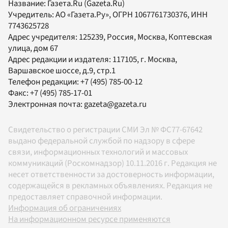
Название:
Газета.Ru
(Gazeta.Ru)
Учредитель:
АО «Газета.Ру»
, ОГРН 1067761730376, ИНН
7743625728
Адрес учредителя: 125239, Россия, Москва, Коптевская
улица, дом 67
Адрес редакции и издателя:
117105
, г.
Москва
,
Варшавское шоссе, д.9, стр.1
Телефон редакции:
+7 (495) 785-00-12
Факс:
+7 (495) 785-17-01
Электронная почта:
gazeta@gazeta.ru
Свидетельство о регистрации СМИ Эл № ФС77-67642
выдано федеральной службой по надзору в сфере
связи, информационных технологий и массовых
коммуникаций (Роскомнадзор) 10.11.2016 г. Редакция не
несет ответственности за достоверность информации,
содержащейся в рекламных объявлениях. Редакция не
предоставляет справочной информации.
Информация об ограничениях
На информационном ресурсе применяются