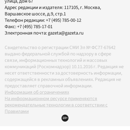
улица, дом 67
Адрес редакции и издателя:
117105
, г.
Москва
,
Варшавское шоссе, д.9, стр.1
Телефон редакции:
+7 (495) 785-00-12
Факс:
+7 (495) 785-17-01
Электронная почта:
gazeta@gazeta.ru
Свидетельство о регистрации СМИ Эл № ФС77-67642
выдано федеральной службой по надзору в сфере
связи, информационных технологий и массовых
коммуникаций (Роскомнадзор) 10.11.2016 г. Редакция не
несет ответственности за достоверность информации,
содержащейся в рекламных объявлениях. Редакция не
предоставляет справочной информации.
Информация об ограничениях
На информационном ресурсе применяются
рекомендательные технологии в соответствии с
Правилами
18+