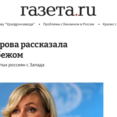
аву "Уралдронзавода"
Проблемы с бензином в России
Кризис с
арова рассказала
убежом
атых россиян с Запада