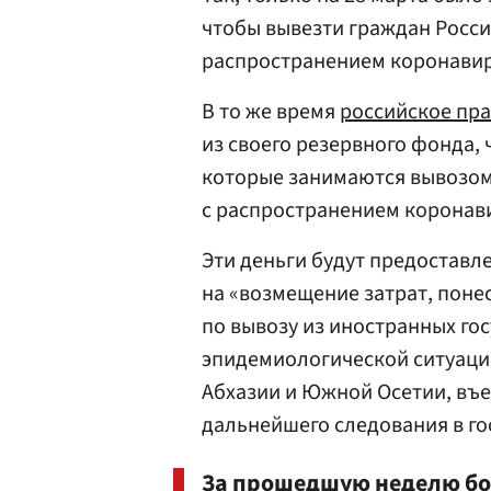
чтобы вывезти граждан России
распространением коронавир
В то же время
российское пр
из своего резервного фонда,
которые занимаются вывозом 
с распространением коронав
Эти деньги будут предоставле
на «возмещение затрат, пон
по вывозу из иностранных го
эпидемиологической ситуацие
Абхазии и Южной Осетии, въ
дальнейшего следования в го
За прошедшую неделю бол