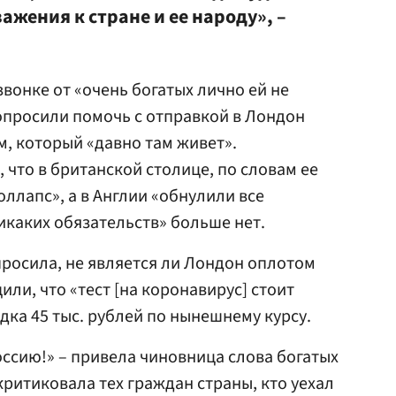
ажения к стране и ее народу», –
звонке от «очень богатых лично ей не
опросили помочь с отправкой в Лондон
м, который «давно там живет».
 что в британской столице, по словам ее
ллапс», а в Англии «обнулили все
икаких обязательств» больше нет.
просила, не является ли Лондон оплотом
или, что «тест [на коронавирус] стоит
дка 45 тыс. рублей по нынешнему курсу.
оссию!» – привела чиновница слова богатых
критиковала тех граждан страны, кто уехал