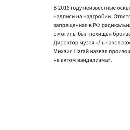
В 2018 году неизвестные оск
надписи на надгробии. Ответс
запрещенная в РФ радикальна
с могилы был похищен бронз
Директор музея «Лычаковско
Михаил Нагай назвал произо
не актом вандализма».