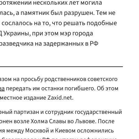
протяжении нескольких лет могила
лась, а памятник был разрушен. Тем не
 сослалось на то, что решать подобные
 Украины, при этом мэр города
разведчика на задержанных в РФ
азом на просьбу родственников советского
ва
передать им останки погибшего. Об этом
местное издание Zaxid.net.
рный партизан и сотрудник государственный
онен возле Холма Славы во Львове. После
ения между Москвой и Киевом осложнились