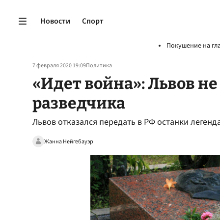
Новости
Спорт
Покушение на гл
7 февраля 2020 19:09
Политика
«Идет война»: Львов не
разведчика
Львов отказался передать в РФ останки легенд
Жанна Нейгебауэр