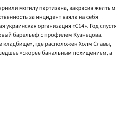
вернили могилу партизана, закрасив желтым
твенность за инцидент взяла на себя
я украинская организация «С14». Год спустя
овый барельеф с профилем Кузнецова.
е кладбище», где расположен Холм Славы,
шедшее «скорее банальным похищением, а