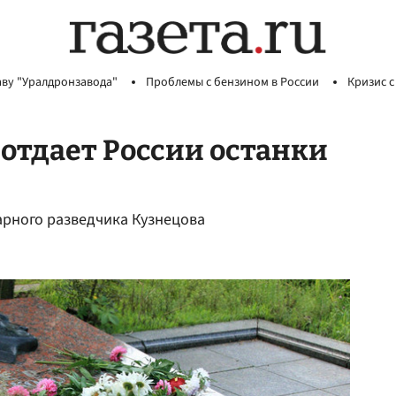
аву "Уралдронзавода"
Проблемы с бензином в России
Кризис с
 отдает России останки
арного разведчика Кузнецова