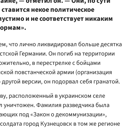
аине, — отметил он. — Они, по сути
 ставится некое политическое
пустимо и не соответствует никаким
нормам».
ем, что лично ликвидировал больше десятка
стской Германии. Он погиб на территории
ложительно, в перестрелке с бойцами
ской повстанческой армии (организация
о другой версии, он подорвал себя гранатой.
ову, расположенный в украинском селе
ыл уничтожен. Фамилия разведчика была
дающих под «Закон о декоммунизации»,
 солдата город Кузнецовск в том же регионе