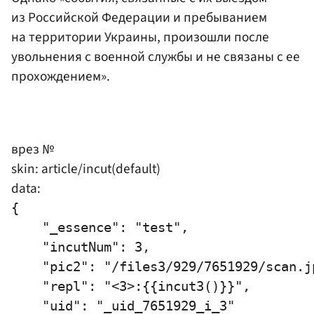
из Российской Федерации и пребыванием
на территории Украины, произошли после
увольнения с военной службы и не связаны с ее
прохождением».
врез №
skin: article/incut(default)
data:
{

    "_essence": "test",

    "incutNum": 3,

    "pic2": "/files3/929/7651929/scan.jp
    "repl": "<3>:{{incut3()}}",

    "uid": "_uid_7651929_i_3"
