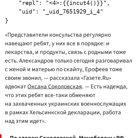
    "repl": "<4>:{{incut4()}}",

    "uid": "_uid_7651929_i_4"

«Представители консульства регулярно
навещают ребят, у них все в порядке: и
лекарства, и продукты, связь с родными тоже
есть. Александров только сегодня разговаривал
с женой и матерью по скайпу, Ерофеев тоже
своим звонил, — рассказала «Газете.Ru»
адвокат
Оксана Соколовская
. — Есть надежда,
что этих ребят все-таки обменяют
на захваченных украинских военнослужащих
в рамках Хельсинкской декларации, работа
над этим идет».
По словам Соколовской, Минобороны РФ