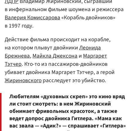
ЛДПР
Владимир Жириновский, сыгравший
в инфернальном фильме шоумена и режиссера
Валерия Комиссарова
«Корабль двойников»
в 1997 году.
Действие фильма происходит на корабле,
на котором плывут двойники
Леонида
Брежнева
,
Майкла Джексона
и
Маргарет
Тэтчер
. Кто-то из пассажиров-двойников
убивает двойника Маргарет Тэтчер, а герой
Жириновского
расследует это убийство.
Любителям «духовных скреп» это кино вряд
ли стоит смотреть: в нем Жириновский
обнимает фривольных красоток, а также
ведет допрос двойника Гитлера. «Мама как
вас звала — «Адик?» — спрашивает «Гитлера»