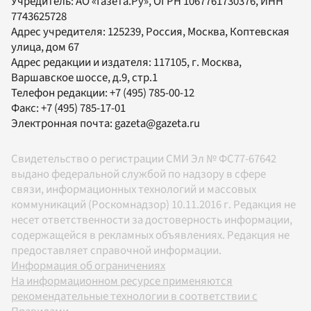
Учредитель:
АО «Газета.Ру»
, ОГРН 1067761730376, ИНН
7743625728
Адрес учредителя: 125239, Россия, Москва, Коптевская
улица, дом 67
Адрес редакции и издателя:
117105
, г.
Москва
,
Варшавское шоссе, д.9, стр.1
Телефон редакции:
+7 (495) 785-00-12
Факс:
+7 (495) 785-17-01
Электронная почта:
gazeta@gazeta.ru
Свидетельство о регистрации СМИ Эл № ФС77-67642
выдано федеральной службой по надзору в сфере
связи, информационных технологий и массовых
коммуникаций (Роскомнадзор) 10.11.2016 г. Редакция не
несет ответственности за достоверность информации,
содержащейся в рекламных объявлениях. Редакция не
предоставляет справочной информации.
Информация об ограничениях
На информационном ресурсе применяются
рекомендательные технологии в соответствии с