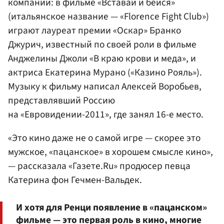
компании: в фильме «Вставай и бейся»
(итальянское название — «Florence Fight Club»)
играют лауреат премии «Оскар»
Бранко
Джурич
, известный по своей роли в фильме
Анджелины Джоли
«В краю крови и меда», и
актриса Екатерина Мурано («Казино Рояль»).
Музыку к фильму написал
Алексей Воробьев
,
представлявший Россию
на «Евровидении-2011», где занял 16-е место.
«Это кино даже не о самой игре — скорее это
мужское, «пацанское» в хорошем смысле кино»,
— рассказала «Газете.Ru» продюсер певца
Катерина фон Гечмен-Вальдек.
И хотя для Ренци появление в «пацанском»
фильме — это первая роль в кино, многие