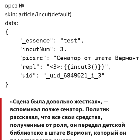
врез №
skin: article/incut(default)
data:
{

    "_essence": "test",

    "incutNum": 3,

    "picsrc": "Сенатор от штата Вермонт
    "repl": "<3>:{{incut3()}}",

    "uid": "_uid_6849021_i_3"

«Сцена была довольно жесткая», —
вспоминал позже сенатор. Политик
рассказал, что все свои средства,
полученные от роли, он передал детской
библиотеке в штате Вермонт, который он