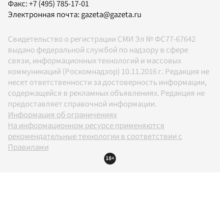
Факс:
+7 (495) 785-17-01
Электронная почта:
gazeta@gazeta.ru
Свидетельство о регистрации СМИ Эл № ФС77-67642
выдано федеральной службой по надзору в сфере
связи, информационных технологий и массовых
коммуникаций (Роскомнадзор) 10.11.2016 г. Редакция не
несет ответственности за достоверность информации,
содержащейся в рекламных объявлениях. Редакция не
предоставляет справочной информации.
Информация об ограничениях
На информационном ресурсе применяются
рекомендательные технологии в соответствии с
Правилами
18+