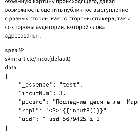
объемную картину происходящего, давая
возможность оценить публичное выступление
с разных сторон: как со стороны спикера, так и
со стороны аудитории, которой слова
адресованы».
врез №
skin: article/incut(default)
data:
{

    "_essence": "test",

    "incutNum": 3,

    "picsrc": "Последние десять лет Мар
    "repl": "<3>:{{incut3()}}",

    "uid": "_uid_5679425_i_3"
