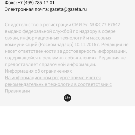
Факс:
+7 (495) 785-17-01
Электронная почта:
gazeta@gazeta.ru
Свидетельство о регистрации СМИ Эл № ФС77-67642
выдано федеральной службой по надзору в сфере
связи, информационных технологий и массовых
коммуникаций (Роскомнадзор) 10.11.2016 г. Редакция не
несет ответственности за достоверность информации,
содержащейся в рекламных объявлениях. Редакция не
предоставляет справочной информации.
Информация об ограничениях
На информационном ресурсе применяются
рекомендательные технологии в соответствии с
Правилами
18+